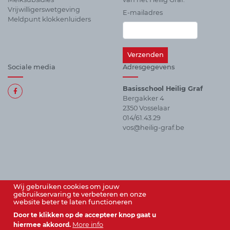
Vrijwilligerswetgeving
E-mailadres
Meldpunt klokkenluiders
Sociale media
Adresgegevens
Basisschool Heilig Graf
Bergakker 4
Alle
2350 Vosselaar
sociale
014/61.43.29
media
vos@heilig-graf.be
Wij gebruiken cookies om jouw
gebruikservaring te verbeteren en onze
website beter te laten functioneren
Door te klikken op de accepteer knop gaat u
hiermee akkoord.
More info