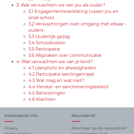
3. Wat verwachten we van jou als ouder?
3.1 Engagementsverklaring tussen jou en
onze school
3.2 Verwachtingen over omgang met elkaar -
ouders
3.3 Ouderlijk gezag
3.4 Schoolkosten
3.5 Participatie
3.6 Afspraken over communicatie
4. Wat verwachten we van je kind?
4.1 Leerplicht en afwezigheden
4.2 Participatie leerlingenraad
4.3 Wat mag en wat niet?
4.4 Herstel- en sanctioneringsbeleid
4.5 Betwistingen
4.6 Klachten
Interessante info:
Nieuwsbrief
Privacy
Abonneer op de nieuwsbrief
Melksubsidies
van het Heilig Graf.