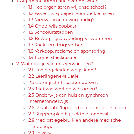
1. Algemene informatie over de school
1.1 Hoe organiseren wij onze school?
1.2 Vaste instapdagen voor de kleinsten
1.3 Nieuwe inschrijving nodig?
1.4 Onderwijsloopbaan
1.5 Schooluitstappen
1.6 Bewegingsopvoeding & zwemmen
1.7 Rook- en drugsverbod
1.8 Verkoop, reclame en sponsoring
1.9 Exoneratieclausule
2. Wat mag je van ons verwachten?
2.1 Hoe begeleiden we je kind?
2.2 Leerlingenevaluatie
2.3 Getuigschrift basisonderwijs
2.4 Met wie werken we samen?
2.5 Onderwijs aan huis en synchroon
internetonderwijs
2.6 Revalidatie/logopedie tijdens de lestijden
2.7 Stappenplan bij ziekte of ongeval
2.8 Medicatiegebruik en andere medische
handelingen
2.9 Privacy