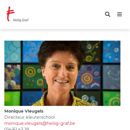
Overslaan
en
naar
de
inhoud
gaan
Monique Vleugels
Directeur kleuterschool
monique.vleugels@heilig-graf.be
014/61.43.29