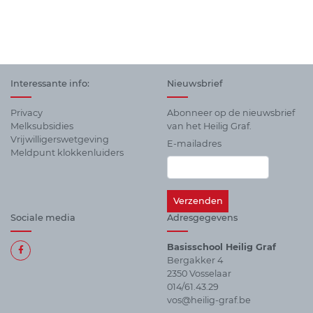
Interessante info:
Nieuwsbrief
Privacy
Abonneer op de nieuwsbrief
Melksubsidies
van het Heilig Graf.
Vrijwilligerswetgeving
E-mailadres
Meldpunt klokkenluiders
Sociale media
Adresgegevens
Basisschool Heilig Graf
Bergakker 4
Alle
2350 Vosselaar
sociale
014/61.43.29
media
vos@heilig-graf.be