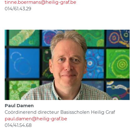
tinne.boermans@heilig-graf.be
014/61.43.29
Paul Damen
Coördinerend directeur Basisscholen Heilig Graf
paul.damen@heilig-graf.be
014/41.54.68