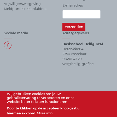
Vrijwilligerswetgeving
E-mailadres
Meldpunt klokkenluiders
Sociale media
Adresgegevens
Basisschool Heilig Graf
Bergakker 4
Alle
2350 Vosselaar
sociale
014/61.43.29
media
vos@heilig-graf.be
Wij gebruiken cookies om jouw
gebruikservaring te verbeteren en onze
website beter te laten functioneren
Door te klikken op de accepteer knop gaat u
hiermee akkoord.
More info