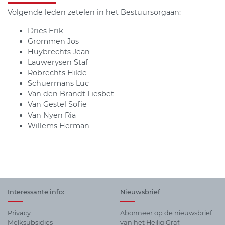
Volgende leden zetelen in het Bestuursorgaan:
Dries Erik
Grommen Jos
Huybrechts Jean
Lauwerysen Staf
Robrechts Hilde
Schuermans Luc
Van den Brandt Liesbet
Van Gestel Sofie
Van Nyen Ria
Willems Herman
Interessante info:
Nieuwsbrief
Privacy
Abonneer op de nieuwsbrief
Melksubsidies
van het Heilig Graf.