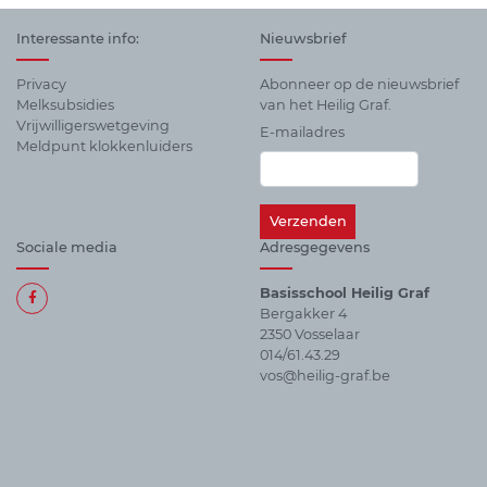
Interessante info:
Nieuwsbrief
Privacy
Abonneer op de nieuwsbrief
Melksubsidies
van het Heilig Graf.
Vrijwilligerswetgeving
E-mailadres
Meldpunt klokkenluiders
Sociale media
Adresgegevens
Basisschool Heilig Graf
Bergakker 4
Alle
2350 Vosselaar
sociale
014/61.43.29
media
vos@heilig-graf.be