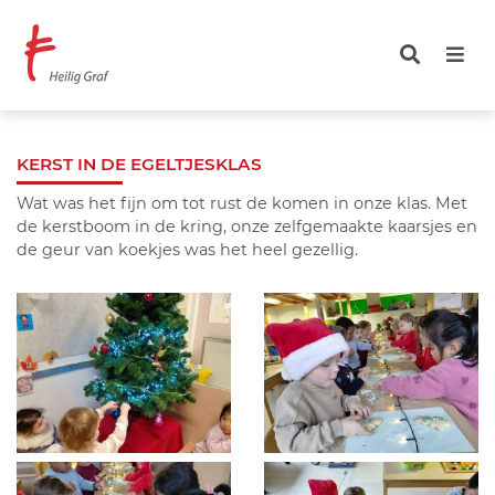
Overslaan
en
naar
de
inhoud
gaan
KERST IN DE EGELTJESKLAS
Wat was het fijn om tot rust de komen in onze klas. Met
de kerstboom in de kring, onze zelfgemaakte kaarsjes en
de geur van koekjes was het heel gezellig.