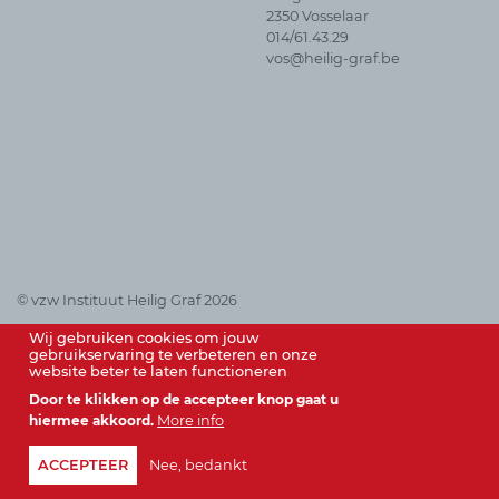
Alle
2350 Vosselaar
sociale
014/61.43.29
media
vos@heilig-graf.be
© vzw Instituut Heilig Graf 2026
Wij gebruiken cookies om jouw
gebruikservaring te verbeteren en onze
website beter te laten functioneren
Door te klikken op de accepteer knop gaat u
hiermee akkoord.
More info
ACCEPTEER
Nee, bedankt