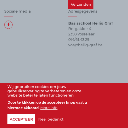
Sociale media
Adresgegevens
Basisschool Heilig Graf
Bergakker 4
Alle
2350 Vosselaar
sociale
014/61.43.29
media
vos@heilig-graf.be
Wij gebruiken cookies om jouw
gebruikservaring te verbeteren en onze
website beter te laten functioneren
Door te klikken op de accepteer knop gaat u
© vzw Instituut Heilig Graf 2026
hiermee akkoord.
More info
ACCEPTEER
Nee, bedankt