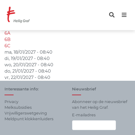
Overslaan
en
naar
de
inhoud
6A
gaan
6B
6C
ma, 18/01/2027 - 08:40
di, 19/01/2027 - 08:40
wo, 20/01/2027 - 08:40
do, 21/01/2027 - 08:40
vr, 22/01/2027 - 08:40
Interessante info:
Nieuwsbrief
Privacy
Abonneer op de nieuwsbrief
Melksubsidies
van het Heilig Graf.
Vrijwilligerswetgeving
E-mailadres
Meldpunt klokkenluiders