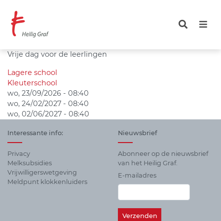
Overslaan
en
naar
de
inhoud
Vrije dag voor de leerlingen
gaan
Lagere school
Kleuterschool
wo, 23/09/2026 - 08:40
wo, 24/02/2027 - 08:40
wo, 02/06/2027 - 08:40
Interessante info:
Nieuwsbrief
Privacy
Abonneer op de nieuwsbrief
Melksubsidies
van het Heilig Graf.
Vrijwilligerswetgeving
E-mailadres
Meldpunt klokkenluiders