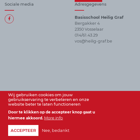
Sociale media
Adresgegevens
Basisschool Heilig Graf
Bergakker 4
Alle
2350 Vosselaar
sociale
014/61.43.29
media
vos@heilig-graf.be
Wij gebruiken cookies om jouw
gebruikservaring te verbeteren en onze
website beter te laten functioneren
© vzw Instituut Heilig Graf 2026
Door te klikken op de accepteer knop gaat u
hiermee akkoord.
More info
ACCEPTEER
Nee, bedankt